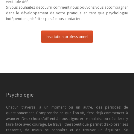
véritable défi.
Si vous souhaitez découvrir comment nous pouvons vous accompagner
dans le développement de votre pratique en tant que psychologue
indépendant, n’hésitez pas à nous contacter.
Inscription professionnel
Psychologie
Chacun traverse, à un moment ou un autre, des périodes de
questionnement. Comprendre ce que l’on vit, c’est déjà commencer à
avancer. Deux choix s’offrent à nous : ignorer ce malaise ou décider d’y
faire face avec courage. Le travail thérapeutique permet d’explorer ses
ressentis, de mieux se connaître et de trouver un équilibre. Se