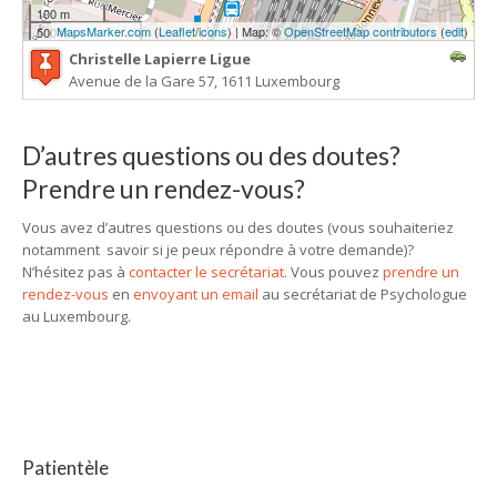
100 m
MapsMarker.com
(
Leaflet
/
icons
) | Map: ©
OpenStreetMap contributors
(
edit
)
500 ft
Christelle Lapierre Ligue
Avenue de la Gare 57, 1611 Luxembourg
D’autres questions ou des doutes?
Prendre un rendez-vous?
Vous avez d’autres questions ou des doutes (vous souhaiteriez
notamment savoir si je peux répondre à votre demande)?
N’hésitez pas à
contacter le secrétariat
. Vous pouvez
prendre un
rendez-vous
en
envoyant un email
au secrétariat de Psychologue
au Luxembourg.
Patientèle