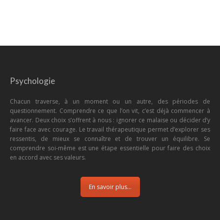
Psychologie
Chacun traverse, à un moment ou un autre, des périodes de
questionnement. Comprendre ce que l’on vit, c’est déjà commencer à
avancer. Deux choix s’offrent à nous : ignorer ce malaise ou décider d’y
faire face avec courage. Le travail thérapeutique permet d’explorer ses
ressentis, de mieux se connaître et de trouver un équilibre. Se
comprendre soi-même est une étape essentielle pour faire des choix
en accord avec ses valeurs.
En savoir plus...